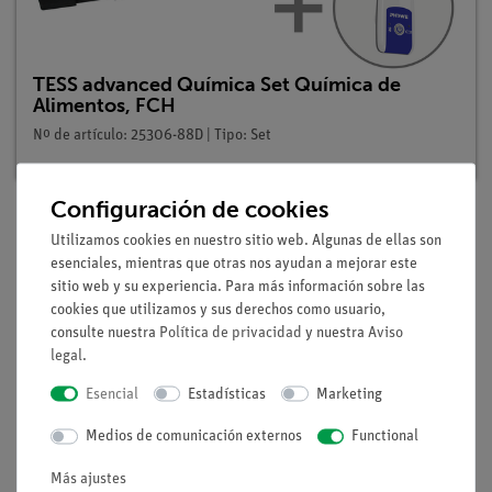
TESS advanced Química Set Química de
Alimentos, FCH
Nº de artículo: 25306-88D | Tipo: Set
Configuración de cookies
Utilizamos cookies en nuestro sitio web. Algunas de ellas son
Descripción
esenciales, mientras que otras nos ayudan a mejorar este
sitio web y su experiencia. Para más información sobre las
cookies que utilizamos y sus derechos como usuario,
consulte nuestra
Política de privacidad
y nuestra
Aviso
Principio
legal
.
El dióxido de carbono reacciona con el hidróxido de calcio
para formar un precipitado blanco de carbonato de calcio. El
Esencial
Estadísticas
Marketing
agua mineral suele contener dióxido de carbono natural o
Medios de comunicación externos
Functional
añadido. El dióxido de carbono forma un ácido débil con el
agua, el ácido carbónico. Por ello, el dióxido de carbono se
Más ajustes