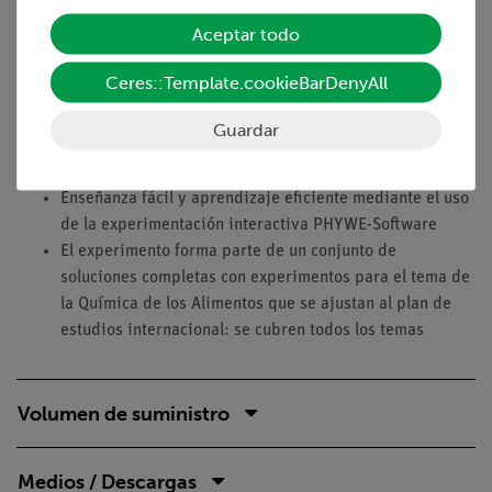
denomina anhídrido del ácido carbónico.
Aceptar todo
Lo que puede aprender sobre
Ceres::Template.cookieBarDenyAll
Procedimientos de verificación del dióxido de carbono
en los alimentos
Guardar
Ventajas
Enseñanza fácil y aprendizaje eficiente mediante el uso
de la experimentación interactiva PHYWE-Software
El experimento forma parte de un conjunto de
soluciones completas con experimentos para el tema de
la Química de los Alimentos que se ajustan al plan de
estudios internacional: se cubren todos los temas
Volumen de suministro
Medios / Descargas