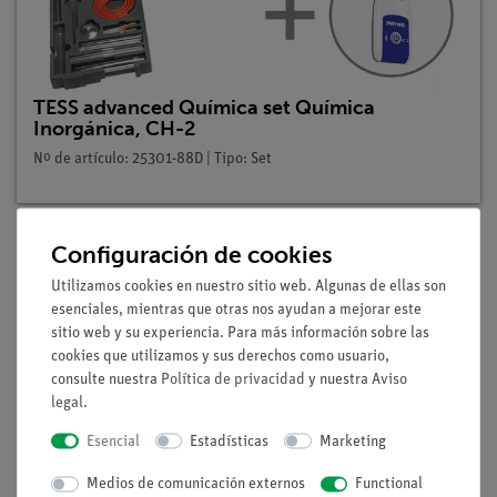
TESS advanced Química set Química
Inorgánica, CH-2
Nº de artículo: 25301-88D | Tipo: Set
Configuración de cookies
Descripción
Utilizamos cookies en nuestro sitio web. Algunas de ellas son
esenciales, mientras que otras nos ayudan a mejorar este
sitio web y su experiencia. Para más información sobre las
Principio
cookies que utilizamos y sus derechos como usuario,
Muchos metales se siguen utilizando hoy en día para
consulte nuestra
Política de privacidad
y nuestra
Aviso
legal
.
aplicaciones técnicas. Una desventaja es que los metales
(cuando se calientan en el aire) sufren cambios químicos y
Esencial
Estadísticas
Marketing
físicos. Pero no todos los metales sufren estos cambios, lo que
significa que los metales difieren en su reactividad al
Medios de comunicación externos
Functional