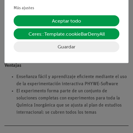
calentamiento en el aire. Mientras que en algunos metales se
Más ajustes
producen estos cambios, en otros no se observan cambios. En
este experimento se calientan diferentes metales en el aire y
Aceptar todo
se observan los cambios químicos y físicos.
Ceres::Template.cookieBarDenyAll
Lo que puedes aprender sobre
Guardar
La oxidación de los metales
Muchos metales se oxidan (se oxidan) en el aire
Ventajas
Enseñanza fácil y aprendizaje eficiente mediante el uso
de la experimentación interactiva PHYWE-Software
El experimento forma parte de un conjunto de
soluciones completas con experimentos para toda la
Química Inorgánica que se ajusta al plan de estudios
internacional: se cubren todos los temas