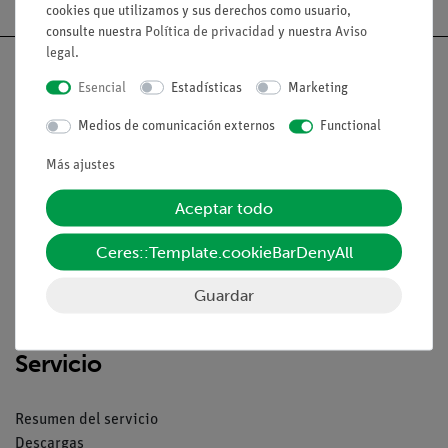
cookies que utilizamos y sus derechos como usuario,
consulte nuestra
Política de privacidad
y nuestra
Aviso
legal
.
Esencial
Estadísticas
Marketing
Medios de comunicación externos
Functional
Nach oben
Más ajustes
Aviso lega
Aceptar todo
Ceres::Template.cookieBarDenyAll
Contacto
Condiciones comerciales generales
Guardar
Declaración de privacidad
Pie de imprenta
Servicio
Resumen del servicio
Descargas