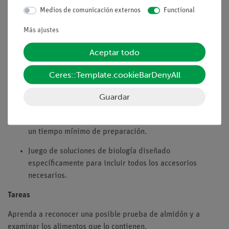
Medios de comunicación externos
Functional
El experimento forma parte de un conjunto completo de
soluciones con un total de 44 experimentos de botánica,
Más ajustes
reproducción, suelo, alimentación y digestión, sentidos,
fisiología.
Aceptar todo
Con hoja de trabajo para el estudiante, apropiada para
Ceres::Template.cookieBarDenyAll
todos los niveles de la clase.
Guardar
Con información detallada para el instructor.
Optimizado para horarios ajustados, es decir, requiere
un tiempo mínimo de preparación.
Juego de soluciones de biología diseñado
específicamente para incluir todos los accesorios
necesarios.
Tareas
Aprenda a reconocer una posible prueba de almidón y a
examinar los alimentos que lo contienen.