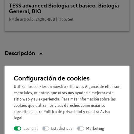
TESS advanced Biología set básico, Biología
General, BIO
Nº de artículo: 25296-88D | Tipo: Set
Descripción
Principio
Configuración de cookies
Uno de los nutrientes más importantes que contienen nuestros
Utilizamos cookies en nuestro sitio web. Algunas de ellas son
alimentos es el almidón. Pertenece a los hidratos de carbono.
esenciales, mientras que otras nos ayudan a mejorar este
En el metabolismo de nuestro cuerpo se descompone en
sitio web y su experiencia. Para más información sobre las
azúcar que, junto con los ayunos, suministra mediante el
cookies que utilizamos y sus derechos como usuario,
proceso de respiración (=combustión) la energía necesaria
consulte nuestra
Política de privacidad
y nuestra
Aviso
legal
.
para mantener el cuerpo vivo y funcional.
Esencial
Estadísticas
Marketing
Ventajas