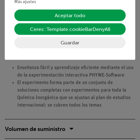
Más ajustes
gaseosos como el dióxido de carbono disuelto. En este
experimento se analizan diferentes muestras de agua en
Aceptar todo
busca de componentes disueltos.
Ceres::Template.cookieBarDenyAll
Lo que puedes aprender sobre
Guardar
Componentes disueltos en el agua
Ventajas
Enseñanza fácil y aprendizaje eficiente mediante el uso
de la experimentación interactiva PHYWE-Software
El experimento forma parte de un conjunto de
soluciones completas con experimentos para toda la
Química Inorgánica que se ajustan al plan de estudios
internacional: se cubren todos los temas
Volumen de suministro