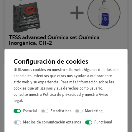
TESS advanced Química set Química
Inorgánica, CH-2
Nº de artículo: 25301-88D | Tipo: Set
Configuración de cookies
Utilizamos cookies en nuestro sitio web. Algunas de ellas son
esenciales, mientras que otras nos ayudan a mejorar este
sitio web y su experiencia. Para más información sobre las
Descripción
cookies que utilizamos y sus derechos como usuario,
consulte nuestra
Política de privacidad
y nuestra
Aviso
legal
.
Principio
El agua es la base de la vida de los seres humanos y los
Esencial
Estadísticas
Marketing
animales. El agua natural no es una sustancia pura y contiene
Medios de comunicación externos
Functional
sólidos disueltos que permanecen al evaporarse. Pero el agua
no sólo contiene sólidos disueltos sino también componentes