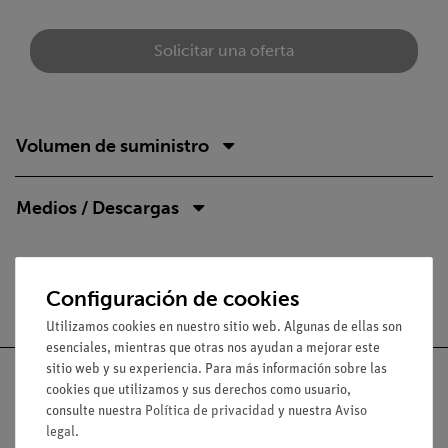
Solicitar una oferta
Volumen de suministro
Medios / Descargas
Envío gratuito a partir de 300,- €.
Configuración de cookies
Utilizamos cookies en nuestro sitio web. Algunas de ellas son
esenciales, mientras que otras nos ayudan a mejorar este
sitio web y su experiencia. Para más información sobre las
cookies que utilizamos y sus derechos como usuario,
consulte nuestra
Política de privacidad
y nuestra
Aviso
legal
.
Nach oben