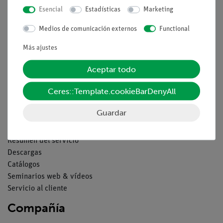
Esencial
Estadísticas
Marketing
Aviso lega
Medios de comunicación externos
Functional
Más ajustes
Contacto
Aceptar todo
Condiciones comerciales generales
Declaración de privacidad
Ceres::Template.cookieBarDenyAll
Pie de imprenta
Servicio
Guardar
Resumen del servicio
Descargas
Catálogos
Seminarios web & vídeos
Servicio al cliente
Compañía