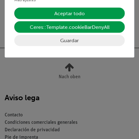
Medios / Descargas
Aceptar todo
Ceres::Template.cookieBarDenyAll
Envío gratuito a partir de 300,- €.
Guardar
Nach oben
Aviso lega
Contacto
Condiciones comerciales generales
Declaración de privacidad
Pie de imprenta