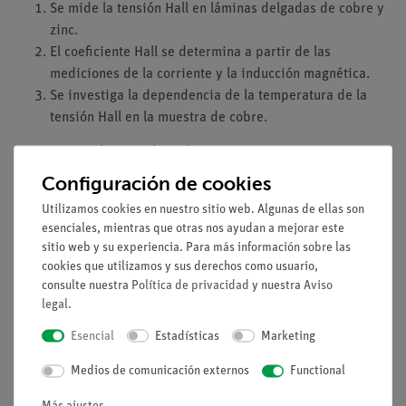
Se mide la tensión Hall en láminas delgadas de cobre y
zinc.
El coeficiente Hall se determina a partir de las
mediciones de la corriente y la inducción magnética.
Se investiga la dependencia de la temperatura de la
tensión Hall en la muestra de cobre.
Lo que se puede aprender sobre
Configuración de cookies
El efecto Hall normal
Efecto Hall anómalo
Utilizamos cookies en nuestro sitio web. Algunas de ellas son
esenciales, mientras que otras nos ayudan a mejorar este
Portadores de carga
sitio web y su experiencia. Para más información sobre las
Movilidad Hall
cookies que utilizamos y sus derechos como usuario,
Electrones
consulte nuestra
Política de privacidad
y nuestra
Aviso
Electrones defectuosos
legal
.
Esencial
Estadísticas
Marketing
Volumen de suministro
Medios de comunicación externos
Functional
Más ajustes