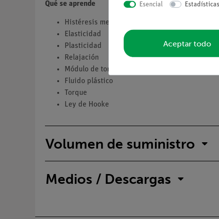
Qué se aprende
Esencial
Estadística
Histéresis mecánica
Elasticidad
Aceptar todo
Plasticidad
Relajación
Módulo de torción
Fluido plástico
Torque
Ley de Hooke
Volumen de suministro
Medios / Descargas