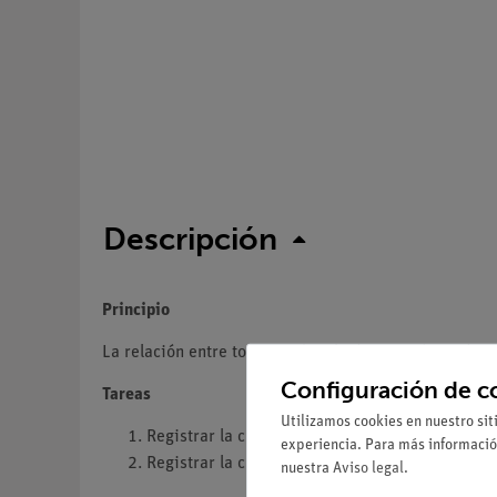
Descripción
Principio
La relación entre torque y ángulo de rotación se det
Configuración de c
Tareas
Utilizamos cookies en nuestro sit
Registrar la curva de histéresis de varillas de 
experiencia. Para más informació
Registrar la curva de estrés y relajación con v
nuestra
Aviso legal
.