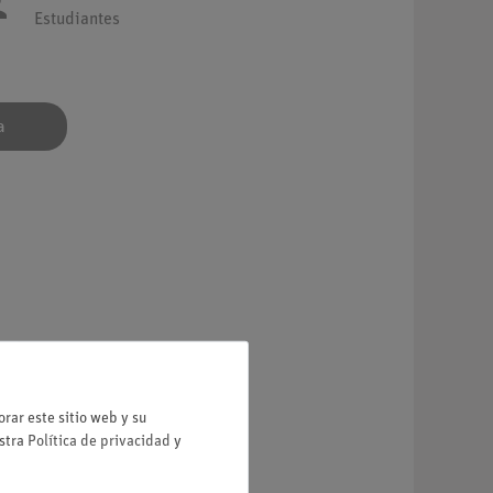
Estudiantes
a
stéresis.
rar este sitio web y su
estra
Política de privacidad
y