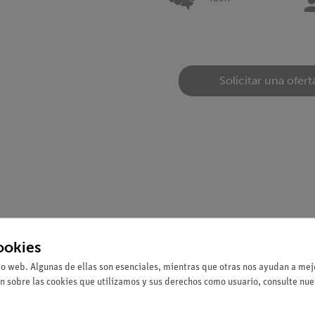
Solicitar una ofert
ermina cuando barras de metal se tuercen.
Se registra la curva de hi
ookies
io web. Algunas de ellas son esenciales, mientras que otras nos ayudan a mejo
acero y cobre.
n sobre las cookies que utilizamos y sus derechos como usuario, consulte nu
arios tiempos de relajación y de diferentes materiales.