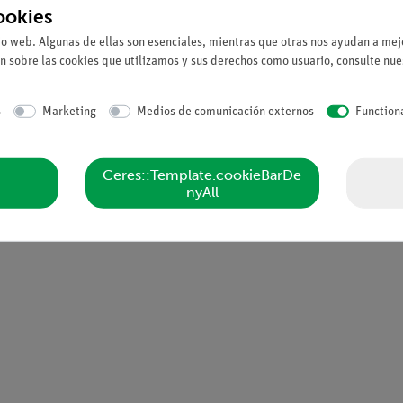
ookies
ndo los ajustes del analizador de impulsos (amplificación) y del re
io web. Algunas de ellas son esenciales, mientras que otras nos ayudan a mejo
n sobre las cookies que utilizamos y sus derechos como usuario, consulte nu
241Am
se registra con los mismos ajustes.
 a cada uno de los picos del espectro alfa del radio y, suponiendo 
s
Marketing
Medios de comunicación externos
Function
ctivos de la serie de desintegración del radio correspondientes a c
Ceres::Template.cookieBarDe
nyAll