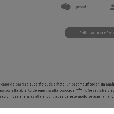
pesado
Solicitar una ofert
apa de barrera superficial de silicio, un preamplificador, un anali
(241Am
emisor alfa abierto de energía alfa conocida
). Se registra y 
ración. Las energías alfa encontradas de este modo se asignan a lo