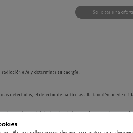
Solicitar una ofert
a radiación alfa y determinar su energía.
culas detectadas, el detector de partículas alfa también puede util
ractúa con el material del interior de la capa de agotamiento y cede
a libre que es proporcional a la energía cinética primaria de la pa
ookies
dos es aplicable a las partículas alfa porque no penetran mucho en 
io web. Algunas de ellas son esenciales, mientras que otras nos ayudan a mejo