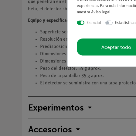
que penetran en el material más allá del espesor de l
experiencia. Para más informació
beta, el detector sólo puede servir para detectar la 
nuestra
Aviso legal
.
Equipo y especificaciones técnicas
Esencial
Estadística
Superficie sensible: 15 mm2.
Resolución energética para partículas alfa a 5
Aceptar todo
Predisposición requerida: - 8... -38 V.
Dimensiones del detector (longitud x diámetro
Dimensiones de la pantalla (longitud x diámet
Peso del detector: 55 g aprox.
Peso de la pantalla: 35 g aprox.
El detector se suministra con una tapa protector
Experimentos
Accesorios