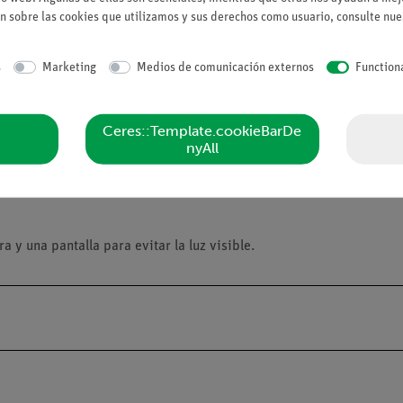
a capa de agotamiento, demasiado lejos para que cedan allí toda su 
n sobre las cookies que utilizamos y sus derechos como usuario, consulte nu
entrada de una partícula y no puede establecer su energía cinética.
s
Marketing
Medios de comunicación externos
Function
,486 MeV: 30 keV.
Ceres::Template.cookieBarDe
nyAll
): 51 mm x 22 mm.
ro): 70 mm x 45 mm.
a y una pantalla para evitar la luz visible.