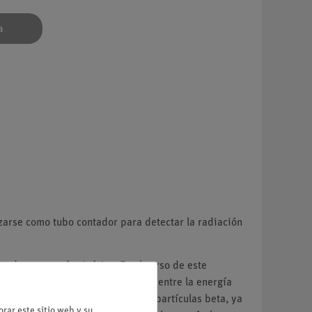
a
izarse como tubo contador para detectar la radiación
 toda su energía cinética. En el curso de este
rtícula alfa. La proporcionalidad entre la energía
el material. No es el caso de las partículas beta, ya
rar este sitio web y su