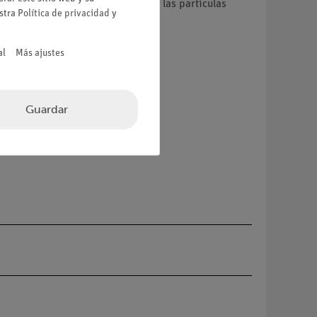
energía. Por tanto, en el caso de las partículas
estra
Política de privacidad
y
al
Más ajustes
Guardar