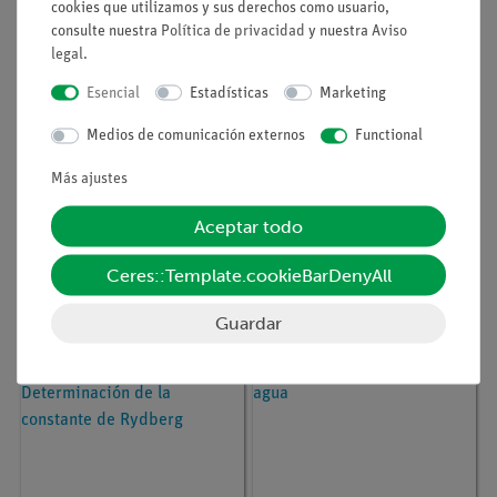
cookies que utilizamos y sus derechos como usuario,
consulte nuestra
Política de privacidad
y nuestra
Aviso
legal
.
Esencial
Estadísticas
Marketing
Medios de comunicación externos
Functional
Más ajustes
Aceptar todo
Nº de artículo
P2510810
Nº de artículo
08122-08
Espectro atómico de
LÁMPARA ESPECTRAL
Ceres::Template.cookieBarDenyAll
sistema de dos
Ne, E27
electrones: He y Hg
Guardar