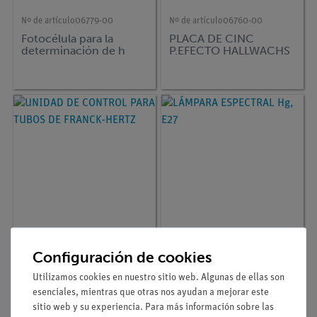
Nº de artículo
06779-00
Nº de artículo
06760-00
Fotocélula para la
PLACA DE CINC
determinación de h
P.EFECTO HALLWACHS
Nº de artículo
09106-99
Nº de artículo
08122-14
Configuración de cookies
UNIDAD DE CONTROL
LÁMPARA ESPECTRAL
PARA TUBOS DE
Hg, E27
Utilizamos cookies en nuestro sitio web. Algunas de ellas son
FRANCK-HERTZ
esenciales, mientras que otras nos ayudan a mejorar este
sitio web y su experiencia. Para más información sobre las