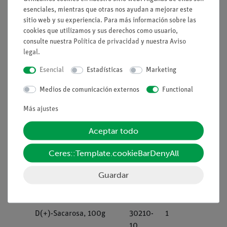
esenciales, mientras que otras nos ayudan a mejorar este
Tapones de goma, sin
39254-
3
sitio web y su experiencia. Para más información sobre las
orificio, varios
00
cookies que utilizamos y sus derechos como usuario,
diámetros
consulte nuestra
Política de privacidad
y nuestra
Aviso
legal
.
Varilla de vidrio, BORO
40485-
1
Esencial
Estadísticas
Marketing
3.3, l = 200 mm, d = 6
04
mm
Medios de comunicación externos
Functional
Pipetas con tapón de
64701-
1
Más ajustes
goma, varios tamaños
00
Aceptar todo
CHE-881308122
1
Ceres::Template.cookieBarDenyAll
Solución de yodo y
30094-
1
Guardar
yoduro potásico,
10
solución Lugol, 100 ml
D(+)-Sacarosa, 100g
30210-
1
10