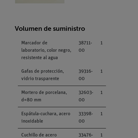
Volumen de suministro
Marcador de
38711-
1
laboratorio, color negro,
00
resistente al agua
Gafas de protección,
39316-
1
vidrio trasparente
00
Mortero de porcelana,
32603-
1
d=80 mm
00
Espátula-cuchara, acero
33398-
1
inoxidable
00
Cuchillo de acero
33476-
1