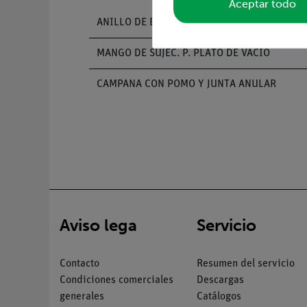
Aceptar todo
ANILLO DE EMPAQUE CENTRADOR NW 10
MANGO DE SUJEC. P. PLATO DE VACIO
CAMPANA CON POMO Y JUNTA ANULAR
Aviso lega
Servicio
Contacto
Resumen del servicio
Condiciones comerciales
Descargas
generales
Catálogos