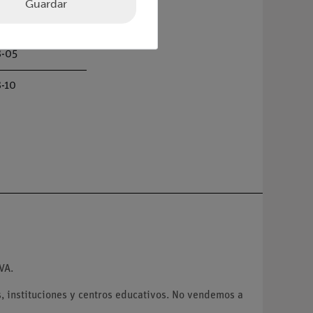
Guardar
-04
-05
-10
VA.
 instituciones y centros educativos. No vendemos a