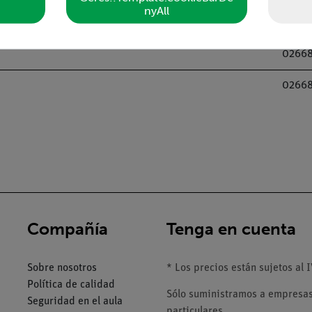
nyAll
02668
02668
02668
Compañía
Tenga en cuenta
Sobre nosotros
* Los precios están sujetos al I
Política de calidad
Sólo suministramos a empresas,
Seguridad en el aula
particulares.