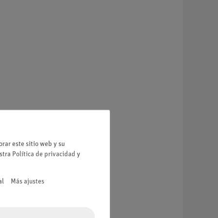
rar este sitio web y su
estra
Política de privacidad
y
al
Más ajustes
-03