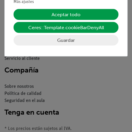
Más ajustes
Pie de imprenta
Servicio
Aceptar todo
Ceres::Template.cookieBarDenyAll
Resumen del servicio
Descargas
Guardar
Catálogos
Seminarios web & vídeos
Servicio al cliente
Compañía
Sobre nosotros
Política de calidad
Seguridad en el aula
Tenga en cuenta
* Los precios están sujetos al IVA.