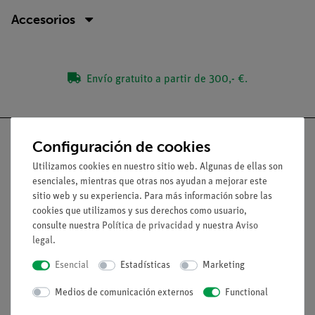
Accesorios
Envío gratuito a partir de 300,- €.
Configuración de cookies
Utilizamos cookies en nuestro sitio web. Algunas de ellas son
esenciales, mientras que otras nos ayudan a mejorar este
Nach oben
sitio web y su experiencia. Para más información sobre las
cookies que utilizamos y sus derechos como usuario,
Aviso lega
consulte nuestra
Política de privacidad
y nuestra
Aviso
legal
.
Esencial
Estadísticas
Marketing
Contacto
Condiciones comerciales generales
Medios de comunicación externos
Functional
Declaración de privacidad