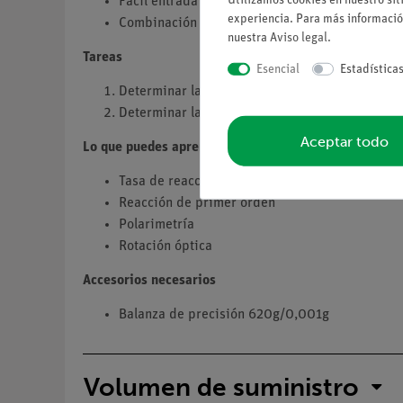
Fácil entrada en la polarimetría
experiencia. Para más informació
Combinación de habilidades metodológicas y c
nuestra
Aviso legal
.
Tareas
Esencial
Estadística
Determinar la rotación específica de la sacaros
Determinar la constante de velocidad de la inv
Aceptar todo
Lo que puedes aprender sobre
Tasa de reacción
Reacción de primer orden
Polarimetría
Rotación óptica
Accesorios necesarios
Balanza de precisión 620g/0,001g
Volumen de suministro