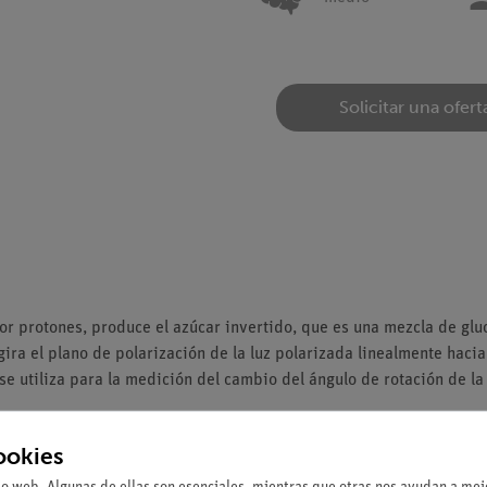
Solicitar una ofert
por protones, produce el azúcar invertido, que es una mezcla de gl
gira el plano de polarización de la luz polarizada linealmente hacia
e utiliza para la medición del cambio del ángulo de rotación de la 
ookies
io web. Algunas de ellas son esenciales, mientras que otras nos ayudan a mejo