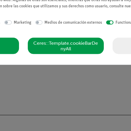
n sobre las cookies que utilizamos y sus derechos como usuario, consulte nu
onocimientos teóricos
s
Marketing
Medios de comunicación externos
Function
a y la lactosa midiendo el ángulo de rotación de soluciones de dist
ersión de la sacarosa.
Ceres::Template.cookieBarDe
nyAll