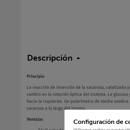
Descripción
Principio
La reacción de inversión de la sacarosa, catalizada 
cambio en la rotación óptica del sistema. La glucosa 
hacia la izquierda. Un polarímetro de media sombra s
sacarosa a lo largo del tiempo.
Ventajas
Configuración de c
Utilizamos cookies en nuestro sit