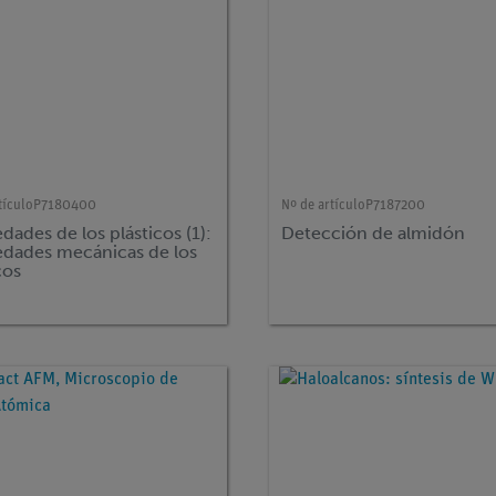
tículo
P7180400
Nº de artículo
P7187200
dades de los plásticos (1):
Detección de almidón
edades mecánicas de los
cos