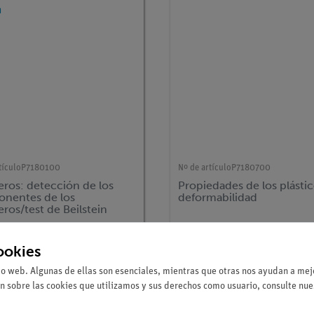
tículo
P7180100
Nº de artículo
P7180700
eros: detección de los
Propiedades de los plástic
nentes de los
deformabilidad
ros/test de Beilstein
ookies
io web. Algunas de ellas son esenciales, mientras que otras nos ayudan a mejo
n sobre las cookies que utilizamos y sus derechos como usuario, consulte nu