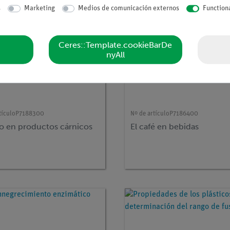
s
Marketing
Medios de comunicación externos
Function
Ceres::Template.cookieBarDe
nyAll
tículo
P7188300
Nº de artículo
P7186400
to en productos cárnicos
El café en bebidas