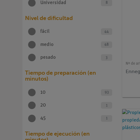
Universidad
8
Nivel de dificultad
fácil
44
medio
48
pesado
3
Nº de ar
Enneg
Tiempo de preparación (en
minutos)
10
93
20
1
45
1
Tiempo de ejecución (en
minutos)