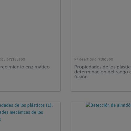
tículo
P7188500
Nº de artículo
P7180800
recimiento enzimático
Propiedades de los plástic
determinación del rango 
fusión