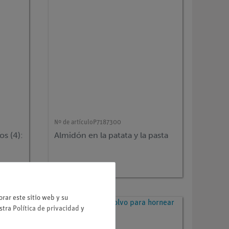
Nº de artículo
P7187300
os (4):
Almidón en la patata y la pasta
rar este sitio web y su
estra
Política de privacidad
y