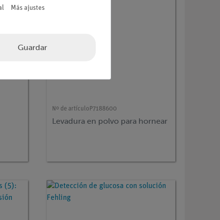
al
Más ajustes
Guardar
Nº de artículo
P7188600
Levadura en polvo para hornear