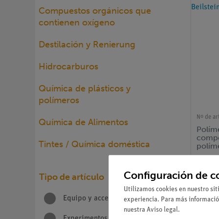
Compuestos orgánicos que
contienen oxígeno
Destilación y Renierung
Hidrocarburos
Química de plásticos y
polímeros
Nº de ar
Química de Alimentos
Polím
compo
Tintes / Química doméstica
políme
Configuración de c
Tipo de artículo
Utilizamos cookies en nuestro sit
Equipo y accesorios
8
experiencia. Para más informació
nuestra
Aviso legal
.
Experimentos
94