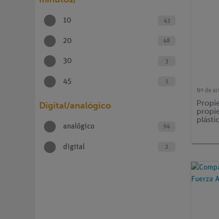
10
43
20
48
30
3
45
1
Nº de ar
Propie
Digital/analógico
propi
plásti
analógico
94
digital
2