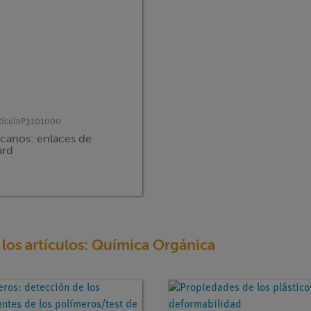
tículo
P3101000
lcanos: enlaces de
ard
los artículos: Química Orgánica